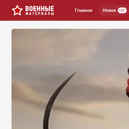
Главное
Новое
+17