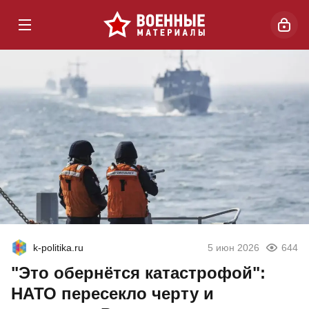
k-politika.ru
5 июн 2026
644
"Это обернётся катастрофой":
НАТО пересекло черту и