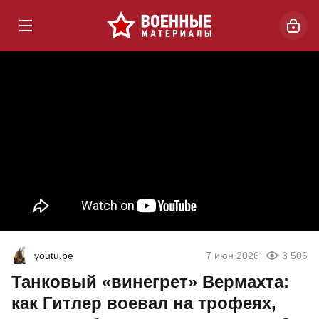
youtu.be
7 июн 2026
3 506
Танковый «винегрет» Вермахта:
как Гитлер воевал на трофеях,