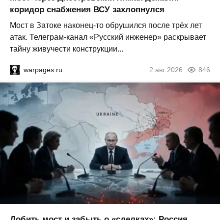
коридор снабжения ВСУ захлопнулся
Мост в Затоке наконец-то обрушился после трёх лет
атак. Телеграм-канал «Русский инженер» раскрывает
тайну живучести конструкции...
warpages.ru
2 авг 2026
846
Добить мост и забыть о «сделках»: Россия