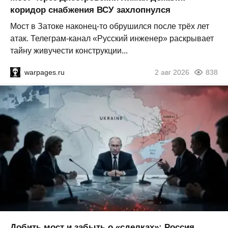
коридор снабжения ВСУ захлопнулся
Мост в Затоке наконец-то обрушился после трёх лет
атак. Телеграм-канал «Русский инженер» раскрывает
тайну живучести конструкции...
warpages.ru
2 авг 2026
838
Добить мост и забыть о «сделках»: Россия