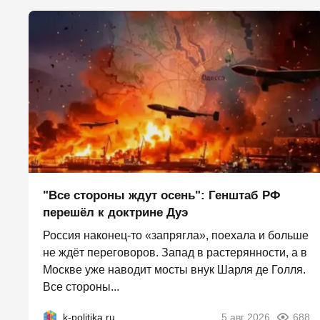
"Все стороны ждут осень": Генштаб РФ
перешёл к доктрине Дуэ
Россия наконец-то «запрягла», поехала и больше
не ждёт переговоров. Запад в растерянности, а в
Москве уже наводит мосты внук Шарля де Голля.
Все стороны...
k-politika.ru
5 авг 2026
688