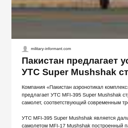
military-informant.com
Пакистан предлагает 
УТС Super Mushshak с
Компания «Пакистан аэронотикал комплекс» 
предлагает УТС MFI-395 Super Mushshak ст
самолет, соответствующий современным тр
УТС MFI-395 Super Mushshak является да
самолетом MFI-17 Mushshak построенный па