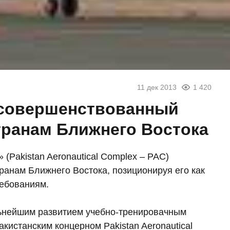
11 дек 2013
1 420
усовершенствованный
транам Ближнего Востока
(Pakistan Aeronautical Complex – PAC)
ранам Ближнего Востока, позиционируя его как
ебованиям.
льнейшим развитием учебно-тренировачным
кистанским концерном Pakistan Aeronautical