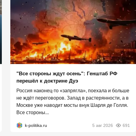
"Все стороны ждут осень": Генштаб РФ
перешёл к доктрине Дуэ
Россия наконец-то «запрягла», поехала и больше
не ждёт переговоров. Запад в растерянности, а в
Москве уже наводит мосты внук Шарля де Голля.
Все стороны...
k-politika.ru
5 авг 2026
691