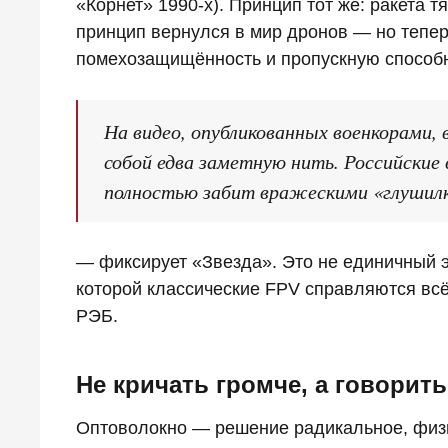
«Корнет» 1990‑х). Принцип тот же: ракета т
принцип вернулся в мир дронов — но тепе
помехозащищённость и пропускную способн
На видео, опубликованных военкорами, в
собой едва заметную нить. Российские 
полностью забит вражескими «глушил
— фиксирует «Звезда». Это не единичный э
которой классические FPV справляются вс
РЭБ.
Не кричать громче, а говорить
Оптоволокно — решение радикальное, физич