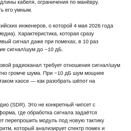
 длины кабеля, ограничения по манёвру.
ть его умным.
йских инженеров, о которой 4 мая 2026 года
едиа). Характеристика, которая сразу
ивый сигнал даже при помехах, в 10 раз
е сигнал/шум до −10 дБ.
ровой радиоканал требует отношения сигнал/шум
етно громче шума. При −10 дБ шум мощнее
 таком хаосе — как разобрать шёпот на
о (SDR). Это не конкретный чипсет с
орма, где обработка сигнала задаётся
ет перепрошить модуль под новую тактику
оритм, который анализирует спектр помех и